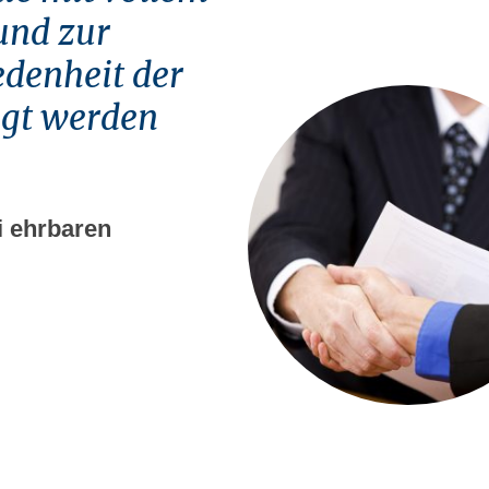
und zur
edenheit der
igt werden
i ehrbaren