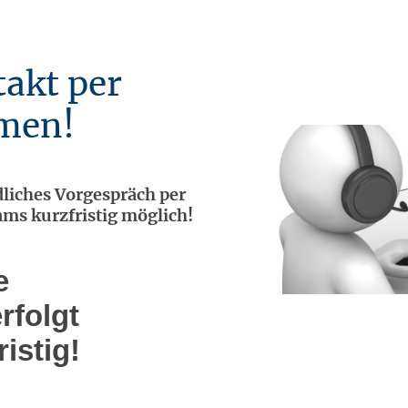
akt per
men!
liches Vorgespräch per
ams kurzfristig möglich!
e
rfolgt
ristig!